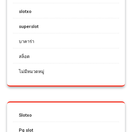
slotxo
superslot
บาคาร่า
สล็อต
ไม่มีหมวดหมู่
Slotxo
Pg slot