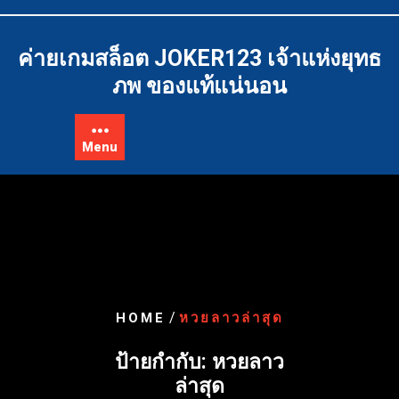
Skip
to
content
ค่ายเกมสล็อต JOKER123 เจ้าแห่งยุทธ
ภพ ของแท้แน่นอน
Menu
/
HOME
หวยลาวล่าสุด
ป้ายกำกับ:
หวยลาว
ล่าสุด