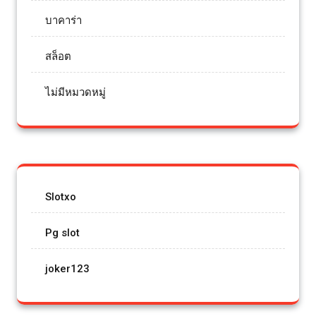
บาคาร่า
สล็อต
ไม่มีหมวดหมู่
Slotxo
Pg slot
joker123