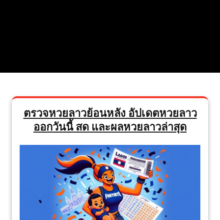
ตรวจหวยลาวย้อนหลัง อัปเดตหวยลาว
ออกวันนี้ สด และผลหวยลาวล่าสุด