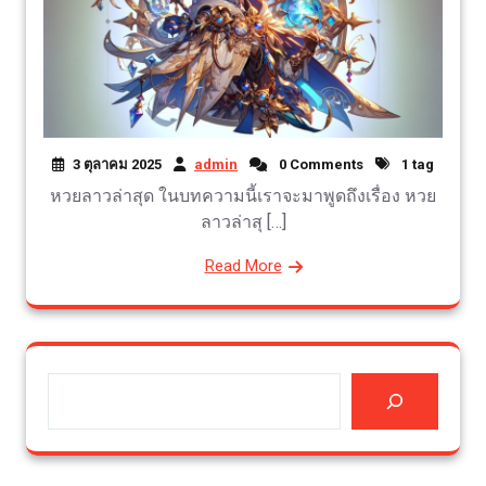
3 ตุลาคม 2025
admin
0 Comments
1 tag
หวยลาวล่าสุด ในบทความนี้เราจะมาพูดถึงเรื่อง หวย
ลาวล่าสุ […]
Read More
ค้นหา