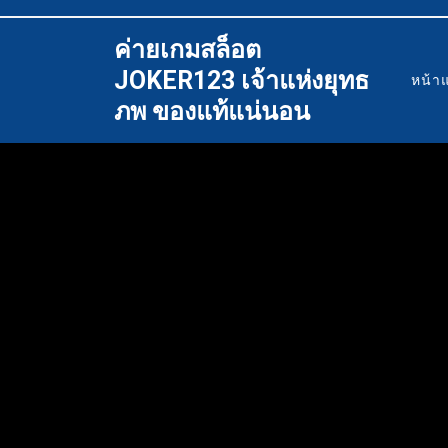
Skip
to
ค่ายเกมสล็อต
content
JOKER123 เจ้าแห่งยุทธ
หน้า
ภพ ของแท้แน่นอน