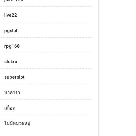
live22
pgslot
rpg168
slotxo
superslot
บาคาร่า
สล็อต
ไม่มีหมวดหมู่