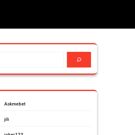
ค้นหา
Askmebet
jili
joker123