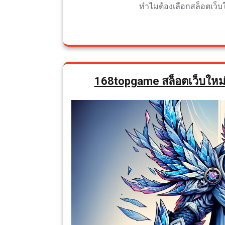
ทำไมต้องเลือกสล็อตเว็บให
168topgame สล็อตเว็บใหม่ ป