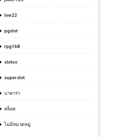
live22
pgslot
rpg168
slotxo
superslot
บาคาร่า
สล็อต
ไม่มีหมวดหมู่