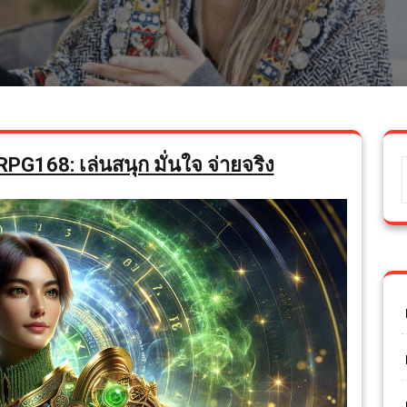
PG168: เล่นสนุก มั่นใจ จ่ายจริง