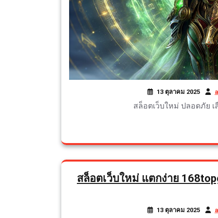
13 ตุลาคม 2025
สล็อตเว็บใหม่ ปลอดภัย เล
สล็อตเว็บใหม่ แตกง่าย 168t
13 ตุลาคม 2025